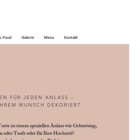
& Food
Galerie
Menu
Kontakt
EN FÜR JEDEN ANLASS –
IHREM WUNSCH DEKORIERT
orte zu einem speziellen Anlass wie Geburtstag,
m oder Taufe oder für Ihre Hochzeit?